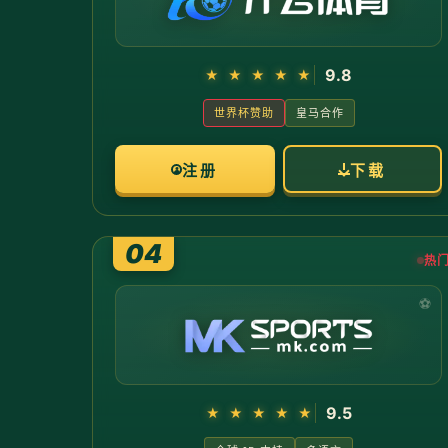
9.8
★ ★ ★ ★ ★
世界杯赞助
皇马合作
注册
下载
04
热
9.5
★ ★ ★ ★ ★