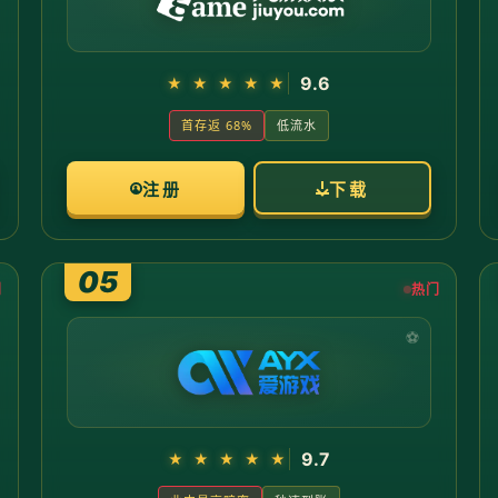
9.6
★ ★ ★ ★ ★
首存返 68%
低流水
注册
下载
05
门
热门
9.7
★ ★ ★ ★ ★